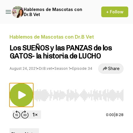
Hablemos de Mascotas con
+ Follow
Dr.B Vet
Hablemos de Mascotas con Dr.B Vet
Los SUEÑOS y las PANZAS de los
GATOS- la historia de LUCHO
Share
August 24, 2021
•
Dr.B.vet
•
Season 1
•
Episode 34
Use Left/Right to seek, Home/End to jump to st
0:00
|
8:28