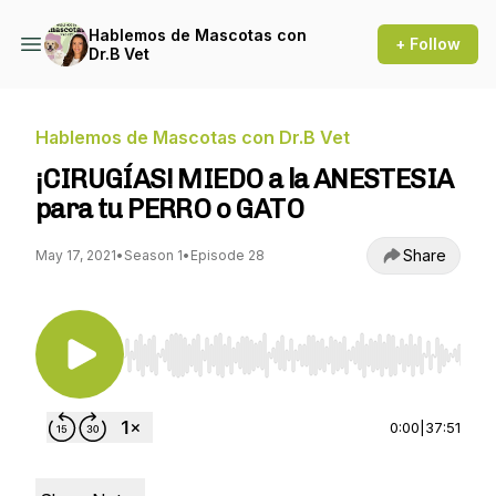
Hablemos de Mascotas con
+ Follow
Dr.B Vet
Hablemos de Mascotas con Dr.B Vet
¡CIRUGÍAS! MIEDO a la ANESTESIA
para tu PERRO o GATO
Share
May 17, 2021
•
Season 1
•
Episode 28
Use Left/Right to seek, Home/End to jump to st
0:00
|
37:51