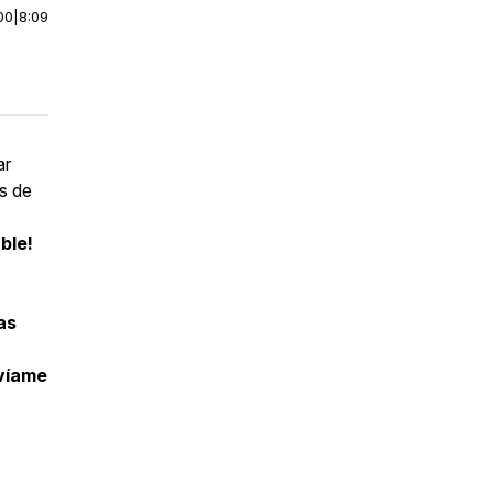
00
|
8:09
ar
s de
ble!
as
nvíame