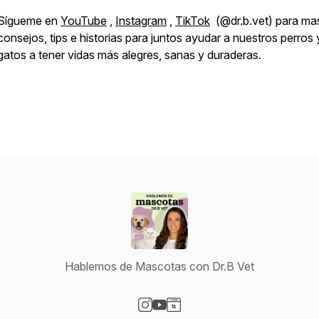
Sígueme en
YouTube
,
Instagram
,
TikTok
(@dr.b.vet) para ma
consejos, tips e historias para juntos ayudar a nuestros perros 
gatos a tener vidas más alegres, sanas y duraderas.
Hablemos de Mascotas con Dr.B Vet