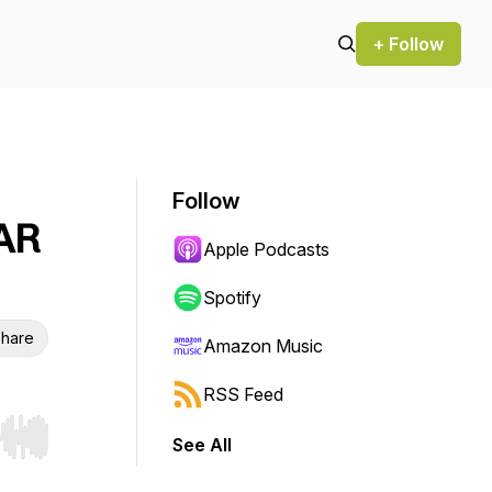
+ Follow
Follow
AR
Apple Podcasts
Spotify
hare
Amazon Music
RSS Feed
See All
r end. Hold shift to jump forward or backward.