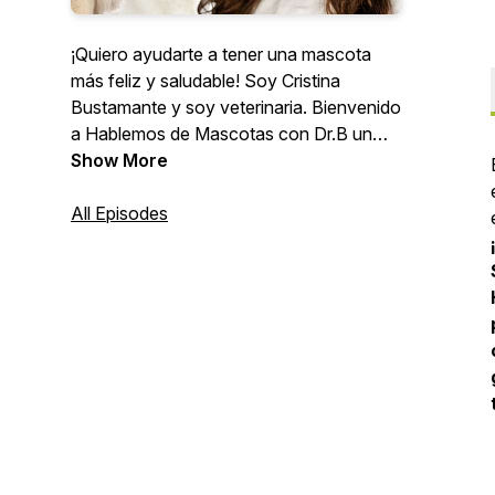
¡Quiero ayudarte a tener una mascota
más feliz y saludable! Soy Cristina
Bustamante y soy veterinaria. Bienvenido
a Hablemos de Mascotas con Dr.B un
podcast donde puedes confiar que
Show More
encontrarás consejos, tips, e historias
con información para juntos ayudar a
All Episodes
nuestros perros y gatos a tener vidas
más alegres, sanas y duraderas. Envíame
tus preguntas y comentarios por
Instagram: @dr.b.vet//email:
drb@drbvet.com