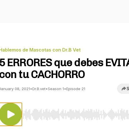
Hablemos de Mascotas con Dr.B Vet
5 ERRORES que debes EVIT
con tu CACHORRO
S
January 08, 2021
•
Dr.B.vet
•
Season 1
•
Episode 21
Use Left/Right to seek, Home/End to jump to start o