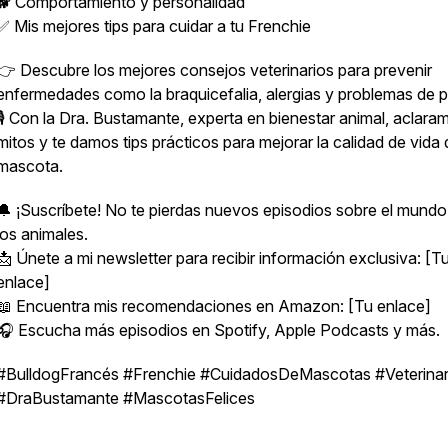
🐕 Comportamiento y personalidad
✅ Mis mejores tips para cuidar a tu Frenchie
👉 Descubre los mejores consejos veterinarios para prevenir
enfermedades como la braquicefalia, alergias y problemas de pi
🎙️ Con la Dra. Bustamante, experta en bienestar animal, aclara
mitos y te damos tips prácticos para mejorar la calidad de vida 
mascota.
🔔 ¡Suscríbete! No te pierdas nuevos episodios sobre el mundo
los animales.
📩 Únete a mi newsletter para recibir información exclusiva: [T
enlace]
📖 Encuentra mis recomendaciones en Amazon: [Tu enlace]
🎧 Escucha más episodios en Spotify, Apple Podcasts y más.
#BulldogFrancés #Frenchie #CuidadosDeMascotas #Veterinar
#DraBustamante #MascotasFelices