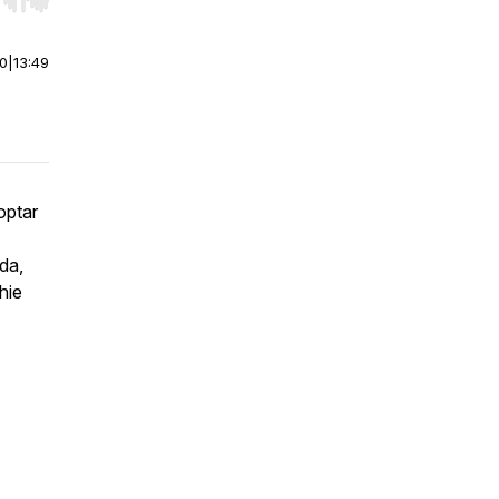
r end. Hold shift to jump forward or backward.
00
|
13:49
optar
da,
hie