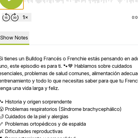
Use Left/Right to seek, Home/End to jump to start o
0:
Show Notes
Si tienes un Bulldog Francés o Frenchie estás pensando en ad
uno, este episodio es para ti. 🐾💙 Hablamos sobre cuidados
esenciales, problemas de salud comunes, alimentación adecua
entrenamiento y todo lo que necesitas saber para que tu Frenc
tenga una vida larga y feliz.
🐾 Historia y origen sorprendente
😤 Problemas respiratorios (Síndrome brachycephálico)
🛁 Cuidados de la piel y alergias
🦴 Problemas ortopédicos y de espalda
👶 Dificultades reproductivas