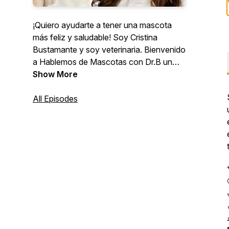
¡Quiero ayudarte a tener una mascota
más feliz y saludable! Soy Cristina
Bustamante y soy veterinaria. Bienvenido
a Hablemos de Mascotas con Dr.B un
podcast donde puedes confiar que
Show More
encontrarás consejos, tips, e historias
con información para juntos ayudar a
All Episodes
nuestros perros y gatos a tener vidas
más alegres, sanas y duraderas. Envíame
tus preguntas y comentarios por
Instagram: @dr.b.vet//email:
drb@drbvet.com