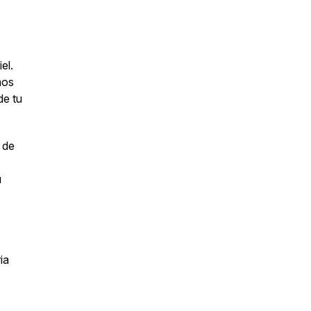
el.
mos
de tu
 de
u
ia