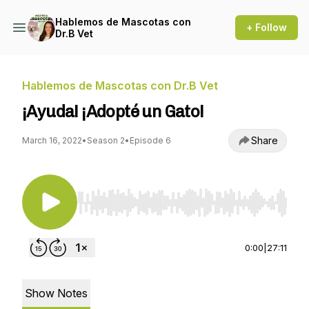
Hablemos de Mascotas con
+ Follow
Dr.B Vet
Hablemos de Mascotas con Dr.B Vet
¡Ayuda! ¡Adopté un Gato!
Share
March 16, 2022
•
Season 2
•
Episode 6
Use Left/Right to seek, Home/End to jump to st
0:00
|
27:11
Show Notes